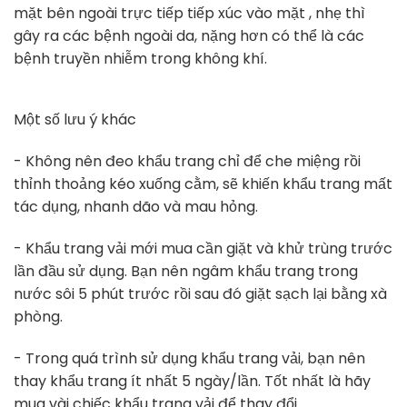
mặt bên ngoài trực tiếp tiếp xúc vào mặt , nhẹ thì
gây ra các bệnh ngoài da, nặng hơn có thể là các
bệnh truyền nhiễm trong không khí.
Một số lưu ý khác
- Không nên đeo khẩu trang chỉ để che miệng rồi
thỉnh thoảng kéo xuống cằm, sẽ khiến khẩu trang mất
tác dụng, nhanh dão và mau hỏng.
- Khẩu trang vải mới mua cần giặt và khử trùng trước
lần đầu sử dụng. Bạn nên ngâm khẩu trang trong
nước sôi 5 phút trước rồi sau đó giặt sạch lại bằng xà
phòng.
- Trong quá trình sử dụng khẩu trang vải, bạn nên
thay khẩu trang ít nhất 5 ngày/lần. Tốt nhất là hãy
mua vài chiếc khẩu trang vải để thay đổi.