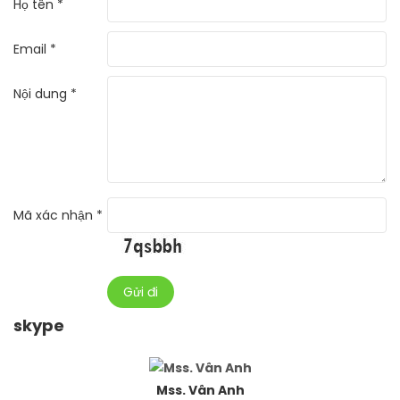
Họ tên *
Email *
Nội dung *
Mã xác nhận *
skype
Mss. Vân Anh