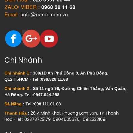
ZALO/ VIBER :
0968 28 11 68
Email :
info@garan.com.vn
Chi Nhánh
Chi nhánh 1
: 300/1D An Phú Đông 9, An Phú Đông,
Q12,TpHCM - Tel :096.828.11.68
Chi nhánh 2
: Số 11 ngõ 96, Đường Chiến Thắng, Văn Quán,
Hà Đông- Tel :0947.044.258
Đà Nẵng
: Tel :098 111 61 68
26 A Minh Khai, Phường Lam Sơn, TP Thanh
Thanh Hóa
:
Hoá-Tel : 02373725179; 0904605676; 0912533168