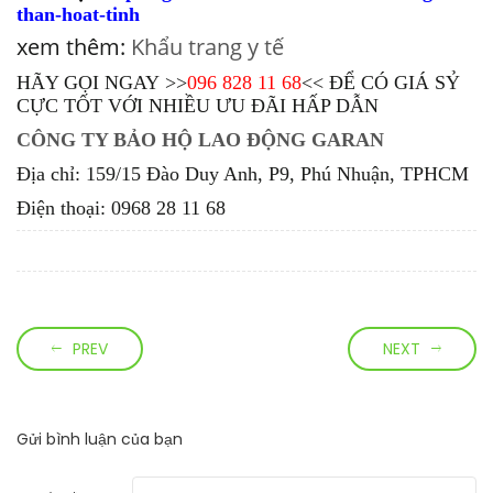
than-hoat-tinh
xem thêm:
Khẩu trang y tế
HÃY GỌI NGAY >>
096 828 11 68
<< ĐỂ CÓ GIÁ SỶ
CỰC TỐT VỚI NHIỀU ƯU ĐÃI HẤP DẪN
CÔNG TY BẢO HỘ LAO ĐỘNG GARAN
Địa chỉ: 159/15 Đào Duy Anh, P9, Phú Nhuận, TPHCM
Điện thoại: 0968 28 11 68
PREV
NEXT
Gửi bình luận của bạn