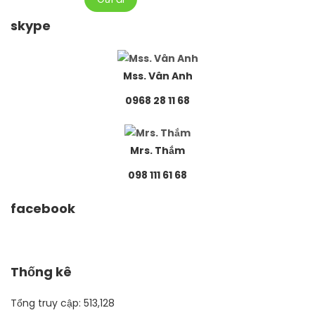
skype
Mss. Vân Anh
0968 28 11 68
Mrs. Thắm
098 111 61 68
facebook
Thống kê
Tổng truy cập:
513,128