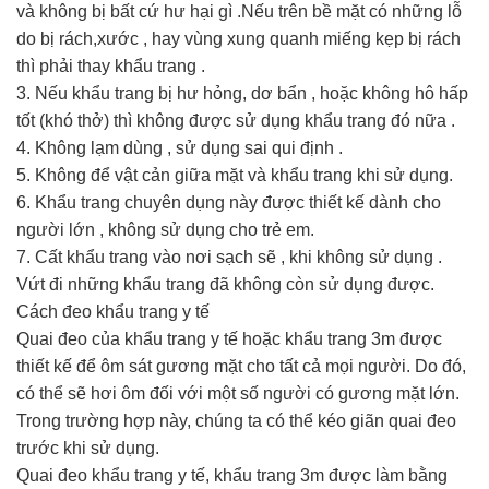
và không bị bất cứ hư hại gì .Nếu trên bề mặt có những lỗ
do bị rách,xước , hay vùng xung quanh miếng kẹp bị rách
thì phải thay khẩu trang .
3. Nếu khẩu trang bị hư hỏng, dơ bẩn , hoặc không hô hấp
tốt (khó thở) thì không được sử dụng khẩu trang đó nữa .
4. Không lạm dùng , sử dụng sai qui định .
5. Không để vật cản giữa mặt và khẩu trang khi sử dụng.
6. Khẩu trang chuyên dụng này được thiết kế dành cho
người lớn , không sử dụng cho trẻ em.
7. Cất khẩu trang vào nơi sạch sẽ , khi không sử dụng .
Vứt đi những khẩu trang đã không còn sử dụng được.
Cách đeo khẩu trang y tế
Quai đeo của khẩu trang y tế hoặc khẩu trang 3m được
thiết kế để ôm sát gương mặt cho tất cả mọi người. Do đó,
có thể sẽ hơi ôm đối với một số người có gương mặt lớn.
Trong trường hợp này, chúng ta có thể kéo giãn quai đeo
trước khi sử dụng.
Quai đeo khẩu trang y tế, khẩu trang 3m được làm bằng