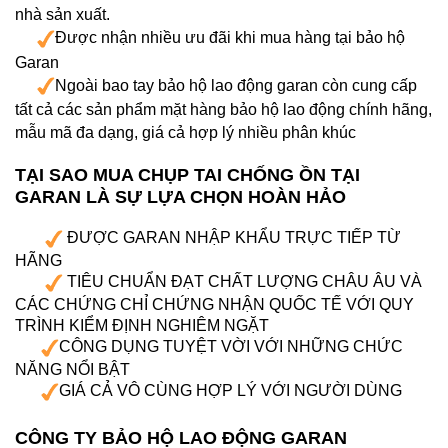
nhà sản xuất.
Được nhận nhiều ưu đãi khi mua hàng tại bảo hộ
Garan
Ngoài bao tay bảo hộ lao động garan còn cung cấp
tất cả các sản phẩm mặt hàng bảo hộ lao động chính hãng,
mẫu mã đa dạng, giá cả hợp lý nhiều phân khúc
TẠI SAO MUA C
H
ỤP TAI CHỐNG ỒN
TẠI
GARAN LÀ SỰ LỰA CHỌN HOÀN HẢO
ĐƯỢC GARAN NHẬP KHẨU TRỰC TIẾP TỪ
HÃNG
TIÊU CHUẨN ĐẠT CHẤT LƯỢNG CHÂU ÂU VÀ
CÁC CHỨNG CHỈ CHỨNG NHẬN QUỐC TẾ VỚI QUY
TRÌNH KIỂM ĐỊNH NGHIÊM NGẶT
CÔNG DỤNG TUYỆT VỜI VỚI NHỮNG CHỨC
NĂNG NỔI BẬT
GIÁ CẢ VÔ CÙNG HỢP LÝ VỚI NGƯỜI DÙNG
CÔNG TY BẢO HỘ LAO ĐỘNG GARAN