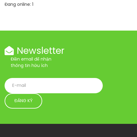
Đang online:
1
Newsletter
Điền email để nhận
thông tin hữu ích