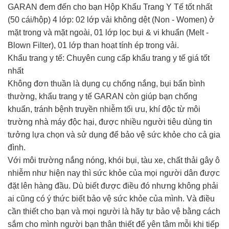
GARAN đem đến cho bạn Hộp Khẩu Trang Y Tế tốt nhất
(50 cái/hộp) 4 lớp: 02 lớp vải không dệt (Non - Women) ở
mặt trong và mặt ngoài, 01 lớp lọc bụi & vi khuẩn (Melt -
Blown Filter), 01 lớp than hoạt tính ép trong vải.
Khẩu trang y tế: Chuyên cung cấp khẩu trang y tế giá tốt
nhất
Không đơn thuần là dụng cụ chống nắng, bụi bẩn bình
thường, khẩu trang y tế GARAN còn giúp bạn chống
khuẩn, tránh bệnh truyền nhiễm tối ưu, khí độc từ môi
trường nhà máy độc hại, được nhiều người tiêu dùng tin
tưởng lựa chọn và sử dụng để bảo vệ sức khỏe cho cả gia
đình.
Với môi trường nắng nóng, khói bụi, tàu xe, chất thải gây ô
nhiễm như hiện nay thì sức khỏe của mọi người dân được
đặt lên hàng đầu. Dù biết được điều đó nhưng không phải
ai cũng có ý thức biết bảo vệ sức khỏe của mình. Và điều
cần thiết cho bạn và mọi người là hãy tự bảo vệ bằng cách
sắm cho mình người bạn thân thiết để yên tâm mỗi khi tiếp