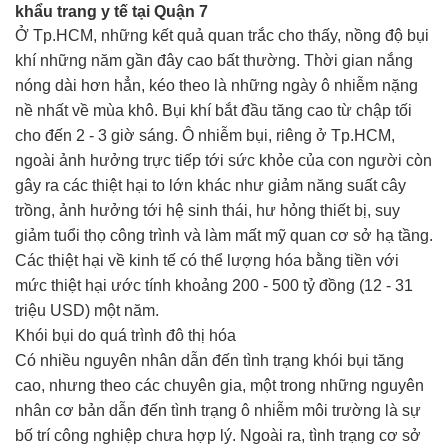
khẩu trang y tế tại Quận 7
Ở Tp.HCM, những kết quả quan trắc cho thấy, nồng độ bụi
khí những năm gần đây cao bất thường. Thời gian nắng
nóng dài hơn hẳn, kéo theo là những ngày ô nhiễm nặng
nề nhất về mùa khô. Bụi khí bắt đầu tăng cao từ chập tối
cho đến 2 - 3 giờ sáng. Ô nhiễm bụi, riêng ở
Tp.HCM
,
ngoài ảnh hưởng trực tiếp tới sức khỏe của con người còn
gây ra các thiệt hại to lớn khác như giảm năng suất cây
trồng, ảnh hưởng tới hệ sinh thái, hư hỏng thiết bị, suy
giảm tuổi thọ công trình và làm mất mỹ quan cơ sở hạ tầng.
Các thiệt hại về kinh tế có thể lượng hóa bằng tiền với
mức thiệt hại ước tính khoảng 200 - 500 tỷ đồng (12 - 31
triệu USD) một năm.
Khói bụi do quá trình đô thị hóa
Có nhiều nguyên nhân dẫn đến tình trạng khói bụi tăng
cao, nhưng theo các chuyên gia, một trong những nguyên
nhân cơ bản dẫn đến tình trạng ô nhiễm môi trường là sự
bố trí công nghiệp chưa hợp lý. Ngoài ra, tình trạng cơ sở