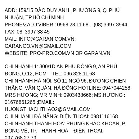
ADD: 159/15 ĐÀO DUY ANH , PHƯỜNG 9, Q. PHÚ
NHUẬN, TP.HỒ CHÍ MINH
PHONE/ZALO:VIBER : 0968 28 11 68 – (08) 3997 3944
FAX: 08. 3997 38 45
MAIL: INFO@GARAN.COM.VN;
GARANCO.VN@GMAIL.COM
WEBSITE: PRO-PRO.COM.VN OR GARAN.VN
CHI NHÁNH 1: 300/1D AN PHÚ ĐÔNG 9, AN PHÚ
ĐÔNG, Q.12, HCM – TEL: 096.828.11.68
CHI NHÁNH HÀ NỘI: SỐ 11 NGÕ 96, ĐƯỜNG CHIẾN
THẮNG, VĂN QUÁN, HÀ ĐÔNG HOTLINE: 0947044258
MRS HƯƠNG; MR MINH: 0903438666; MS.HƯƠNG :
01676861265 ;EMAIL:
HUONGTHACHTHAO2@GMAIL.COM
CHI NHÁNH ĐÀ NẴNG: ĐIỆN THOẠI: 0981116168
CHI NHÁNH THANH HOÁ: PHÙNG KHẮC KHOAN, P.
ĐÔNG VỆ, TP. THANH HOÁ – ĐIỆN THOẠI:
097.768.27.79