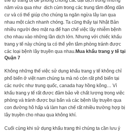
thể tự trang bị để phòng chống các đại dịch trong những
năm vừa qua như dịch cúm trong các trung tâm đông dân
cư và có thể giúp cho chúng ta ngăn ngừa lây lan qua
nhau một cách nhanh chóng. Ta cũng thấy tại Nhật Bản
nhiều người đeo mặt nạ để hạn chế việc lây nhiễm bệnh
cho nhau vào những lần dịch lớn. Nhưng với chiếc khẩu
trang y tế này chúng ta có thể yên tâm phòng tránh được
các loại bệnh lây truyền qua nhau.
Mua khẩu trang y tế tại
Quận 7
Không những thế việc sử dụng khẩu trang y tế không chỉ
phổ biến ở việt nam chúng ta mà nó còn rất phổ biến tại
các nước như trung quốc, canada hay hồng kông… Vì
khẩu trang y tế rất được đảm bảo về chất lượng trong việc
phòng và tránh được bụi bẩn và các bệnh lây truyền qua
con đường hô hấp và làm hạn chế rất nhiều trường hợp bị
lây truyền cho nhau qua không khí.
Cuối cùng khi sử dụng khẩu trang thì chúng ta cần lưu ý