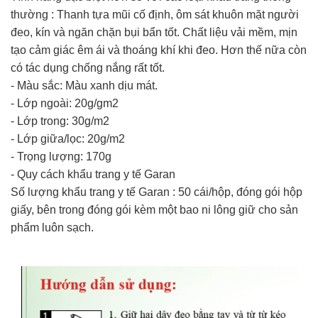
thường : Thanh tựa mũi cố định, ôm sát khuôn mặt người
đeo, kín và ngăn chặn bụi bẩn tốt. Chất liệu vải mềm, mịn
tạo cảm giác êm ái và thoáng khí khi đeo. Hơn thế nữa còn
có tác dụng chống nắng rất tốt.
- Màu sắc: Màu xanh dịu mát.
- Lớp ngoài: 20g/gm2
- Lớp trong: 30g/m2
- Lớp giữa/lọc: 20g/m2
- Trọng lượng: 170g
- Quy cách khẩu trang y tế Garan
Số lượng khẩu trang y tế Garan : 50 cái/hộp, đóng gói hộp
giấy, bên trong đóng gói kèm một bao ni lông giữ cho sản
phẩm luôn sạch.