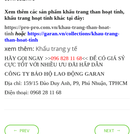
Xem thêm các sản phẩm khẩu trang than hoạt tính,
khẩu trang hoạt tính khác tại đây:
https://pro-pro.com.vn/khau-trang-than-hoat-
tinh
hoặc
https://garan.vn/collections/khau-trang-
than-hoat-tinh
xem thêm:
Khẩu trang y tế
HÃY GỌI NGAY >>
096 828 11 68
<< ĐỂ CÓ GIÁ SỶ
CỰC TỐT VỚI NHIỀU ƯU ĐÃI HẤP DẪN
CÔNG TY BẢO HỘ LAO ĐỘNG GARAN
Địa chỉ: 159/15 Đào Duy Anh, P9, Phú Nhuận, TPHCM
Điện thoại: 0968 28 11 68
PREV
NEXT