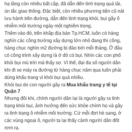
hạ tầng còn nhiều bất cập, đã dẫn đến tình trạng quá tải,
ùn tắc giao thông. Đặc biệt, còn nhiều phương tiện cũ nát
lưu hành trên đường, dẫn đến tình trạng khói, bụi gây ô
nhiễm môi trường ngày một nghiêm trọng.
Thêm vào đó, trên khắp địa bàn
Tp.HCM
, luôn có hàng
nghìn các công trường xây dựng lớn nhỏ đang thi công,
hàng chục nghìn m2 đường bị đào bới mỗi tháng. Ở đâu
có công trình xây dựng là ở đó có bụi. Nhìn các con phố
khói bụi mù trời mà thấy sợ. Vì thế, đại đa số người dân
khi đi xe máy ra đường từ hàng chục năm qua luôn phải
dùng khẩu trang vì khói bụi quá nhiều.
Khói bụi do con người gây ra
Mua khẩu trang y tế tại
Quận 7
Nhưng đôi khi, chính người dân lại là người gây ra tình
trạng khói bụi, ảnh hưởng đến sức khỏe chính họ và gây
ra tình trạng ô nhiễm môi trường. Cứ mỗi đợt hè sang, ở
các vùng ngoại ô, người ta lại thấy cảnh người dân đốt
rơm rạ.